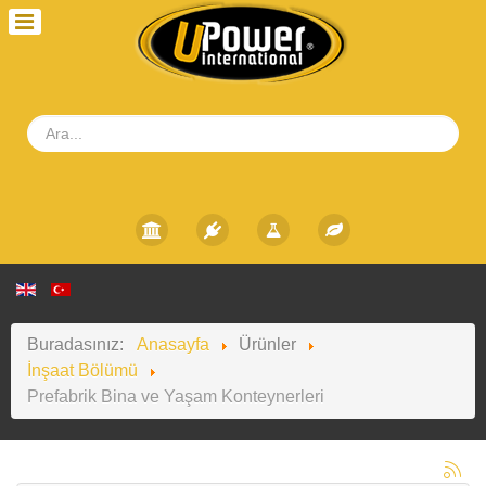
Buradasınız:
Anasayfa
Ürünler
İnşaat Bölümü
Prefabrik Bina ve Yaşam Konteynerleri