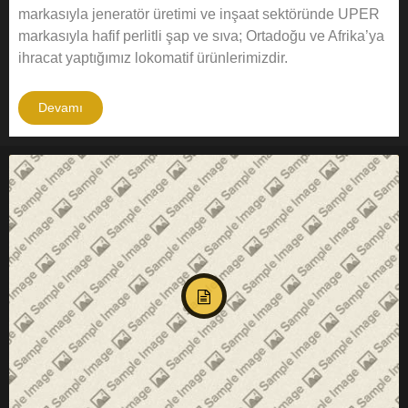
markasıyla jeneratör üretimi ve inşaat sektöründe UPER
markasıyla hafif perlitli şap ve sıva; Ortadoğu ve Afrika’ya
ihracat yaptığımız lokomatif ürünlerimizdir.
Devamı