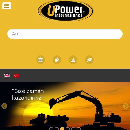
"Size zaman
kazandırırız"
‹
›