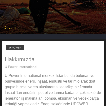
Devamı
U POWER
Hakkımızda
U Power International
U Power International merkezi Istanbul’da bulunan ve
bünyesinde enerji, inşaat, endüstri ve tarım olarak dört
grupta hizmet veren uluslararası tedarikçi bir firmadır.
İnsaat ‘tan endüstri, petrol ve tarıma kadar birçok sektörde
jeneratör, iş makinaları, pompa, ekipman ve yedek parça
tedariği yapmaktadır. Enerji sektöründe UPOWER