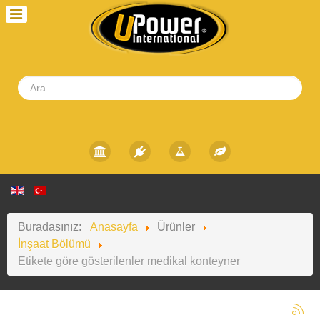
Buradasınız:
Anasayfa
Ürünler
İnşaat Bölümü
Etikete göre gösterilenler medikal konteyner