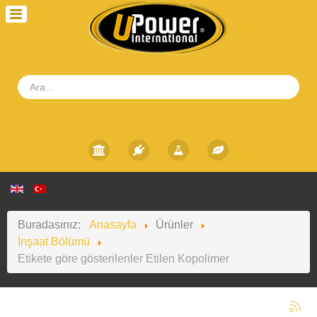
Buradasınız:
Anasayfa
Ürünler
İnşaat Bölümü
Etikete göre gösterilenler Etilen Kopolimer