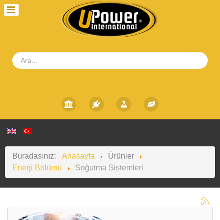
Buradasınız:
Anasayfa
Ürünler
Enerji Bölümü
Soğutma Sistemleri