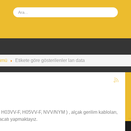
lümü
Etikete göre gösterilenler lan data
F, H03VV-F, H05VV-F, NVV/NYM ) , alçak gerilim kabloları,
racatı yapmaktayız.