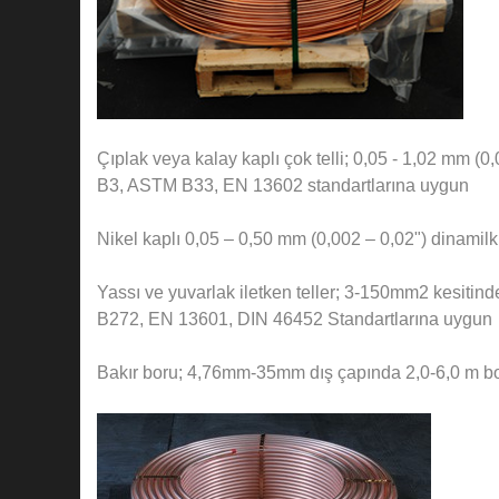
Çıplak veya kalay kaplı çok telli; 0,05 - 1,02 mm 
B3, ASTM B33, EN 13602 standartlarına uygun
Nikel kaplı 0,05 – 0,50 mm (0,002 – 0,02") dinami
Yassı ve yuvarlak iletken teller; 3-150mm2 kesiti
B272, EN 13601, DIN 46452 Standartlarına uygun
Bakır boru; 4,76mm-35mm dış çapında 2,0-6,0 m b