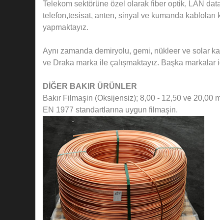
Telekom sektörüne özel olarak fiber optik, LAN data
telefon,tesisat, anten, sinyal ve kumanda kablola
yapmaktayız.
Aynı zamanda demiryolu, gemi, nükleer ve solar ka
ve Draka marka ile çalışmaktayız. Başka markalar içi
DİĞER BAKIR ÜRÜNLER
Bakır Filmaşin (Oksijensiz); 8,00 - 12,50 ve 20,
EN 1977 standartlarına uygun filmaşin.