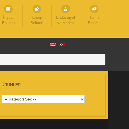
İnşaat
Enerji
Endüstriyel
Tarım
Bölümü
Bölümü
ve Maden
Bölümü
ÜRÜNLER