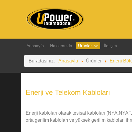
Anasayfa
Hakkımızda
Ürünler
İletişim
Buradasınız:
Anasayfa
Ürünler
Enerji Bö
Enerji ve Telekom Kabloları
Enerji kabloları olarak tesisat kabloları (NYA,NYA
orta gerilim kabloları ve yüksek gerilim kabloları ih