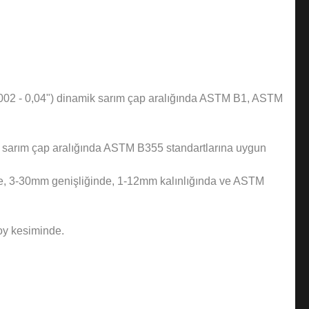
(0,002 - 0,04") dinamik sarım çap aralığında ASTM B1, ASTM
lk sarım çap aralığında ASTM B355 standartlarına uygun
nde, 3-30mm genişliğinde, 1-12mm kalınlığında ve ASTM
oy kesiminde.